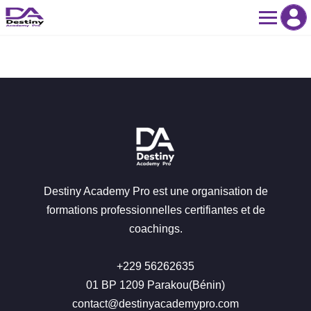
Skip
to
content
Destiny Academy Pro est une organisation de
formations professionnelles certifiantes et de
coachings.
+229 56262635
01 BP 1209 Parakou(Bénin)
contact@destinyacademypro.com