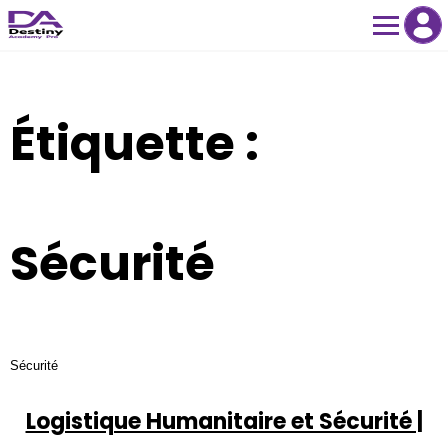
Skip
to
content
Étiquette :
Sécurité
Sécurité
Logistique Humanitaire et Sécurité |