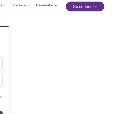
ns
Careers
Réseautage
Se connecter
 ?