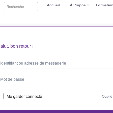
Accueil
À Propos
Formatio
Recherche
alut, bon retour !
Me garder connecté
Oublié