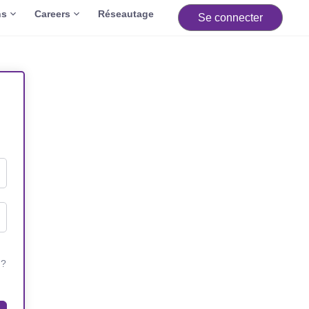
ns
Careers
Réseautage
Se connecter
 ?