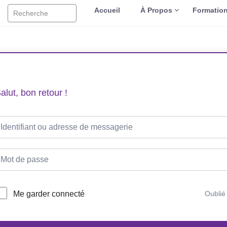
Accueil
À Propos
Formatio
Recherche
alut, bon retour !
Me garder connecté
Oublié