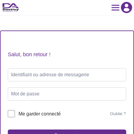
Skip
to
content
Salut, bon retour !
Me garder connecté
Oublié ?