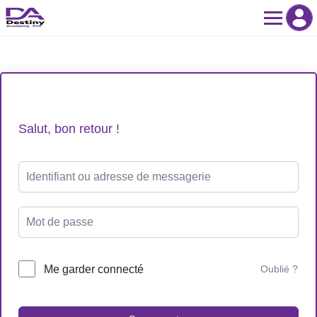
Skip
to
content
Salut, bon retour !
Me garder connecté
Oublié ?