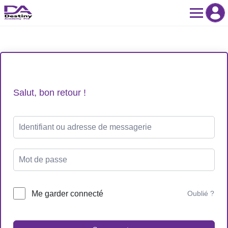
Skip
to
content
Salut, bon retour !
Me garder connecté
Oublié ?