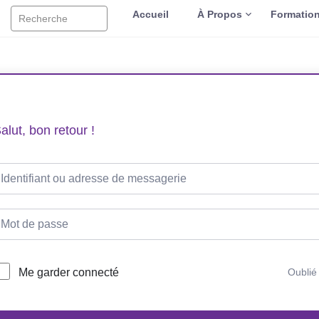
Accueil
À Propos
Formatio
Recherche
alut, bon retour !
Me garder connecté
Oublié