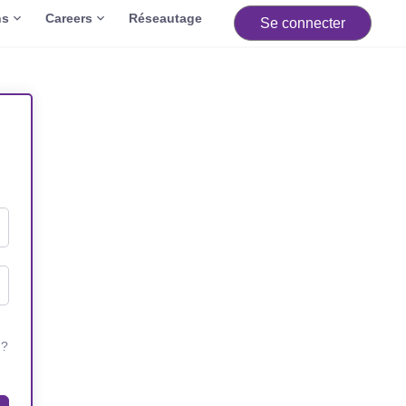
ns
Careers
Réseautage
Se connecter
 ?