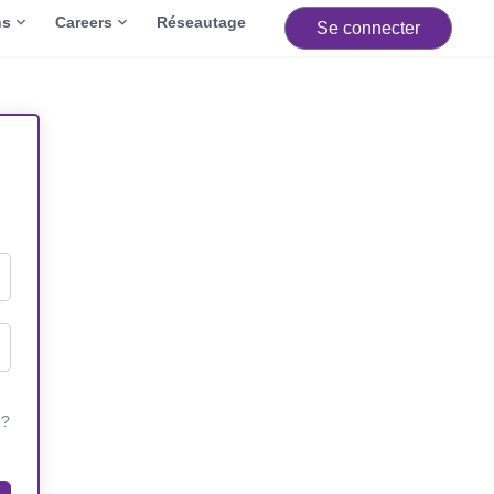
ns
Careers
Réseautage
Se connecter
 ?