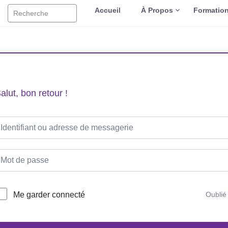
Accueil
À Propos
Formatio
Recherche
alut, bon retour !
Me garder connecté
Oublié