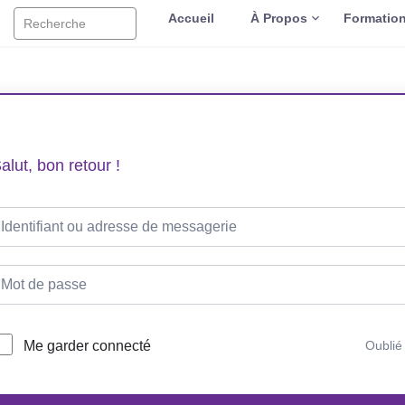
Accueil
À Propos
Formatio
Recherche
alut, bon retour !
Me garder connecté
Oublié