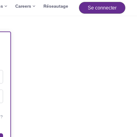
ns
Careers
Réseautage
Se connecter
 ?