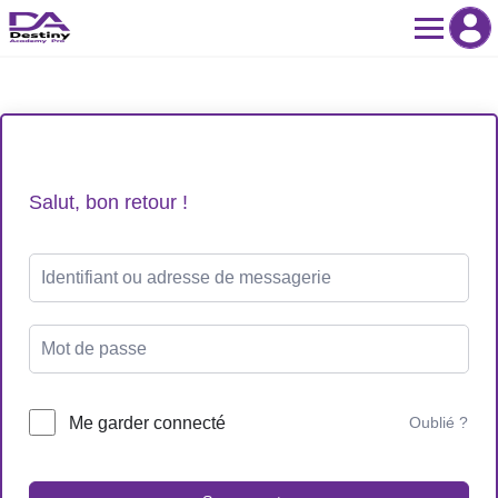
Skip
to
content
Salut, bon retour !
Me garder connecté
Oublié ?