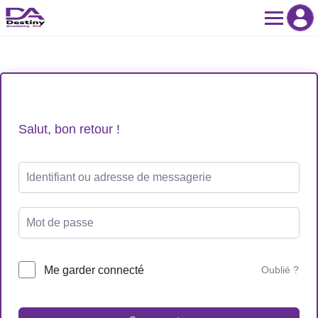
Skip
to
content
Salut, bon retour !
Me garder connecté
Oublié ?