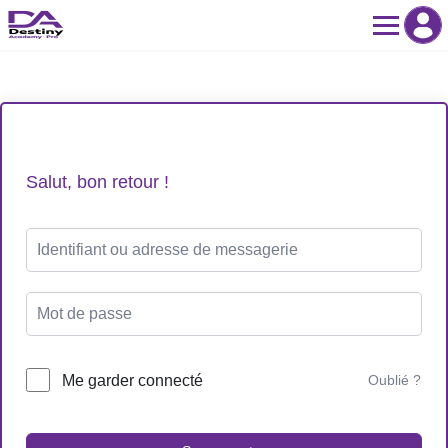
Skip
to
content
Salut, bon retour !
Me garder connecté
Oublié ?