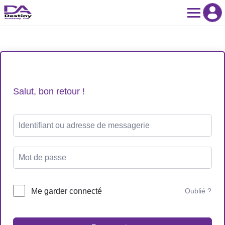
Skip
to
content
Salut, bon retour !
Me garder connecté
Oublié ?