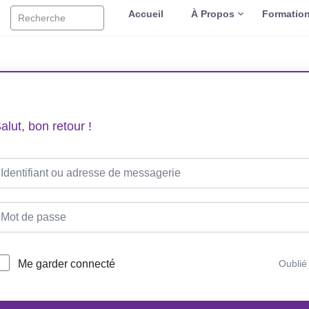
Accueil
À Propos
Formatio
Recherche
alut, bon retour !
Me garder connecté
Oublié