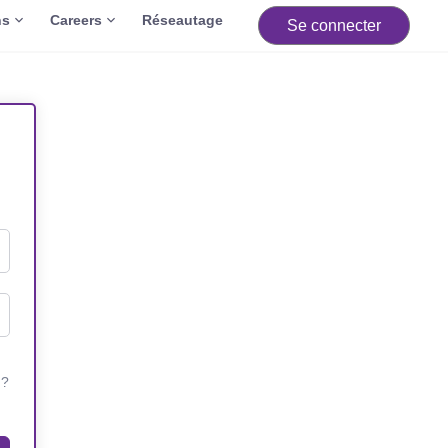
ns
Careers
Réseautage
Se connecter
 ?