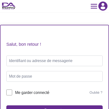
Skip
to
content
Salut, bon retour !
Me garder connecté
Oublié ?