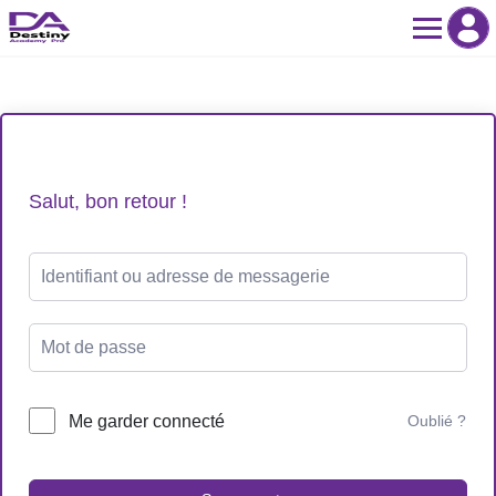
Skip
to
content
Salut, bon retour !
Me garder connecté
Oublié ?