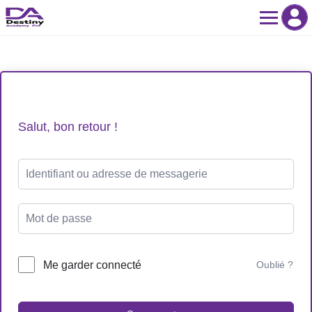
Skip
to
content
Salut, bon retour !
Me garder connecté
Oublié ?