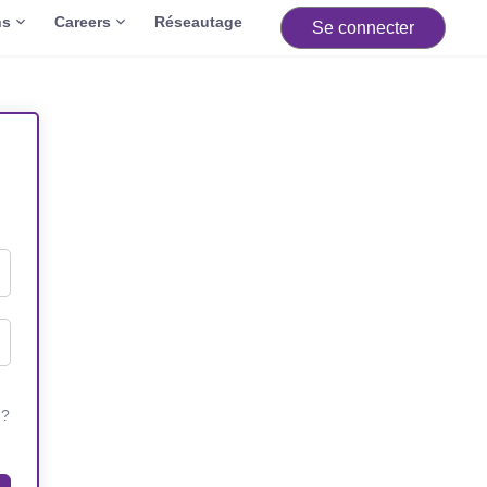
ns
Careers
Réseautage
Se connecter
 ?