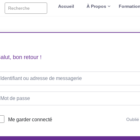
Accueil
À Propos
Formatio
Recherche
alut, bon retour !
Me garder connecté
Oublié