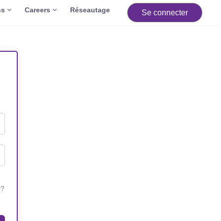
ns
Careers
Réseautage
Se connecter
 ?