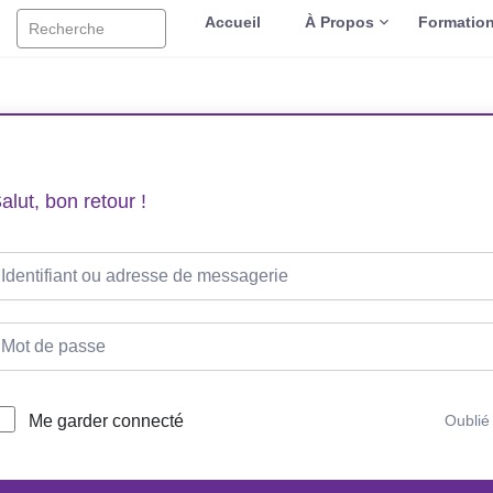
Accueil
À Propos
Formatio
Recherche
alut, bon retour !
Me garder connecté
Oublié