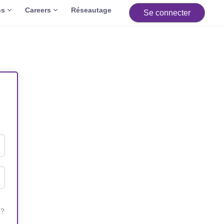
ns
Careers
Réseautage
Se connecter
 ?