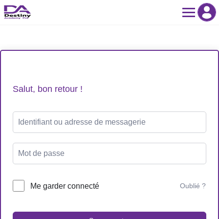
Skip
to
content
Salut, bon retour !
Me garder connecté
Oublié ?