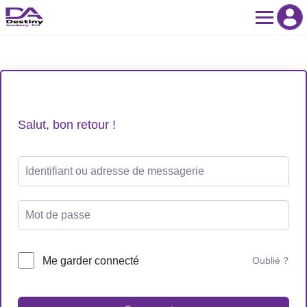
Skip
to
content
Salut, bon retour !
Me garder connecté
Oublié ?