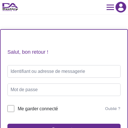
Skip
to
content
Salut, bon retour !
Me garder connecté
Oublié ?