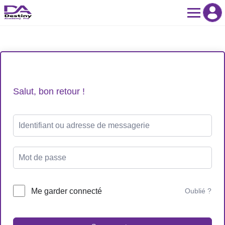
Skip
to
content
Salut, bon retour !
Me garder connecté
Oublié ?