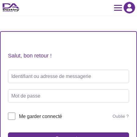
Skip
to
content
Salut, bon retour !
Me garder connecté
Oublié ?