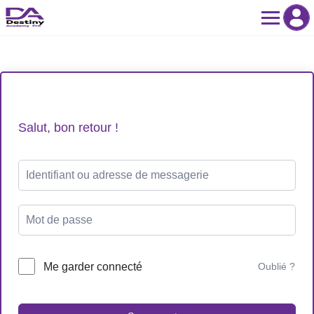
Skip
to
content
Salut, bon retour !
Me garder connecté
Oublié ?