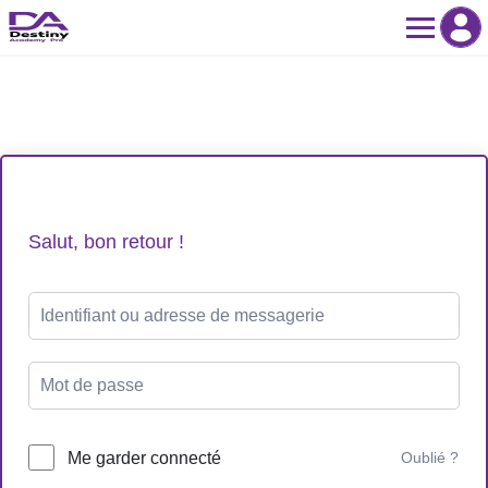
Skip
to
content
Salut, bon retour !
Me garder connecté
Oublié ?