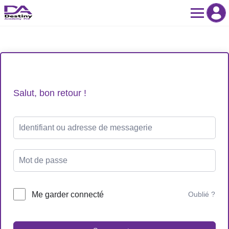
Skip
to
content
Salut, bon retour !
Me garder connecté
Oublié ?