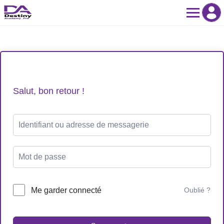
Skip
to
content
Salut, bon retour !
Me garder connecté
Oublié ?