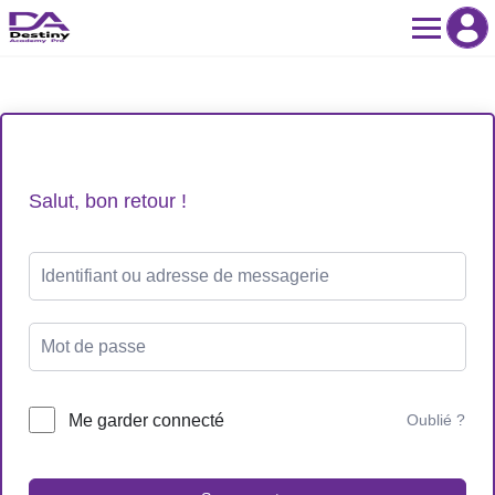
Skip
to
content
Salut, bon retour !
Me garder connecté
Oublié ?