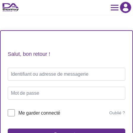
Skip
to
content
Salut, bon retour !
Me garder connecté
Oublié ?