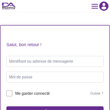
Skip
to
content
Salut, bon retour !
Me garder connecté
Oublié ?