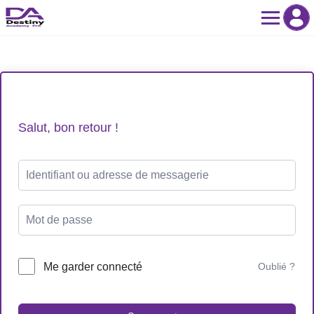
Skip
to
content
Salut, bon retour !
Me garder connecté
Oublié ?