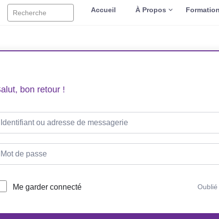
Accueil
À Propos
Formatio
Recherche
alut, bon retour !
Me garder connecté
Oublié