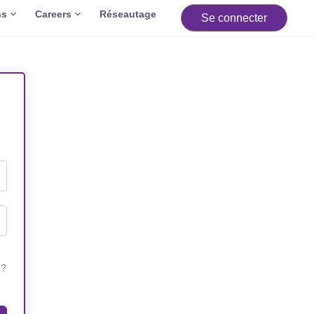
ns
Careers
Réseautage
Se connecter
 ?