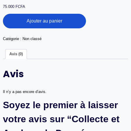
75.000
FCFA
quantité
Ajouter au panier
de
Collecte
et
Analyse
Catégorie :
Non classé
de
Données
Avis (0)
Mobiles
(KoboToolbox
et
Avis
XLSForm)
|
Mobile
Data
Il n’y a pas encore d’avis.
Collection
&
Soyez le premier à laisser
Analysis
votre avis sur “Collecte et