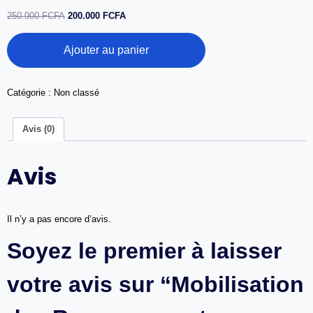
Le
Le
250.000
FCFA
200.000
FCFA
prix
prix
quantité
initial
actuel
Ajouter au panier
de
était :
est :
Mobilisation
250.000 FCFA.
200.000 FCFA.
des
Ressources
Catégorie :
Non classé
et
Relations
Avis (0)
Bailleurs
|
Resource
Avis
Mobilization
&
Donor
Relations
Il n’y a pas encore d’avis.
Soyez le premier à laisser
votre avis sur “Mobilisation