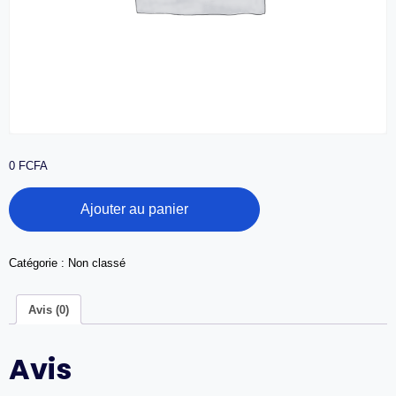
0
FCFA
quantité
Ajouter au panier
de
Nouveau
forfait
Catégorie :
Non classé
Avis (0)
Avis