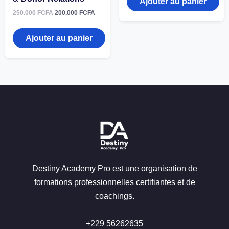
Ajouter au panier
Le
Le
250.000
FCFA
200.000
FCFA
prix
prix
initial
actuel
était :
est :
Ajouter au panier
250.000 FCFA.
200.000 FCFA.
Destiny Academy Pro est une organisation de
formations professionnelles certifiantes et de
coachings.
+229 56262635